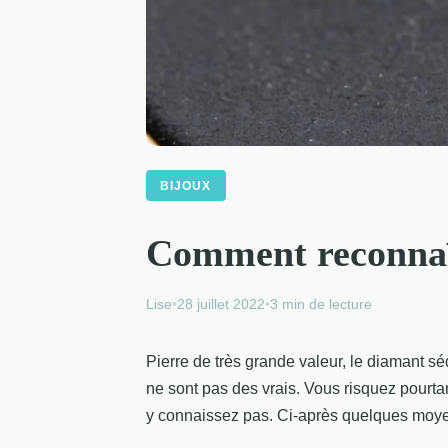
BIJOUX
Comment reconnaî
Lise
•
28 juillet 2022
•
3 min de lecture
Pierre de très grande valeur, le diamant s
ne sont pas des vrais. Vous risquez pourtan
y connaissez pas. Ci-après quelques moyen