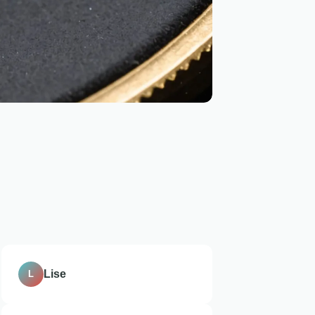
Lise
L